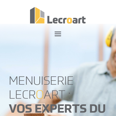
MENUISERIE
LECR
O
ART :
VOS EXPERTS DU